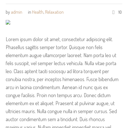
by
admin
in
Health
,
Relaxation
10
Lorem ipsum dolor sit amet, consectetur adipiscing elit.
Phasellus sagittis semper tortor. Quisque non felis
elementum augue ullamcorper laoreet. Nam porta leo ut
felis suscipit, vel semper lectus vehicula. Nulla vitae porta
leo. Class aptent taciti sociosqu ad litora torquent per
conubia nostra, per inceptos himenaeos. Fusce bibendum
arcu in lacinia condimentum. Aenean id nunc quis ex
congue facilisis. Proin non tempus arcu. Donec dictum
elementum ex et aliquet. Praesent at pulvinar augue, ut
ultricies mauris. Nulla congue nulla in semper cursus. Sed
auctor condimentum sem a tincidunt. Duis rhoncus
maximus varius. Nullam imperdiet imperdiet massa vel